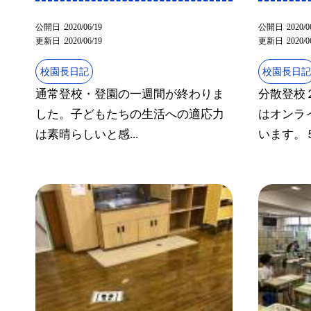
公開日
2020/06/19
公開日
2020/0
更新日
2020/06/19
更新日
2020/0
校園長日記
校園長日
通常登校・登園の一週間が終わりま
分散登校
した。子どもたちの生活への適応力
はオンラ
は素晴らしいと感...
います。５