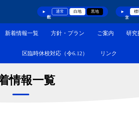
通常
白地
黒地
標
新着情報一覧
方針・プラン
ご案内
研究
区臨時休校対応（令6.12）
リンク
着情報一覧