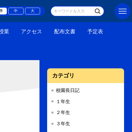
準
中
大
授業
アクセス
配布文書
予定表
カテゴリ
校園長日記
１年生
２年生
３年生