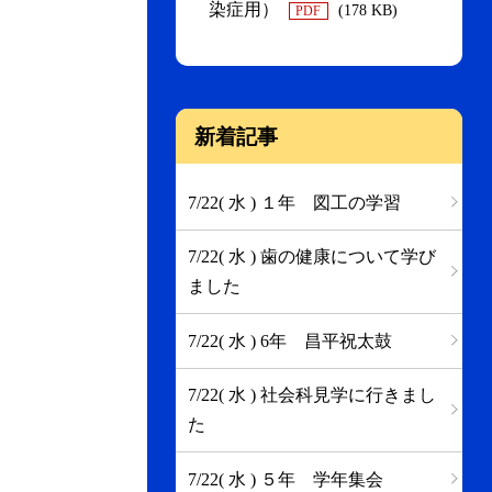
染症用）
(178 KB)
PDF
新着記事
7/22( 水 ) １年 図工の学習
7/22( 水 ) 歯の健康について学び
ました
7/22( 水 ) 6年 昌平祝太鼓
7/22( 水 ) 社会科見学に行きまし
た
7/22( 水 ) ５年 学年集会