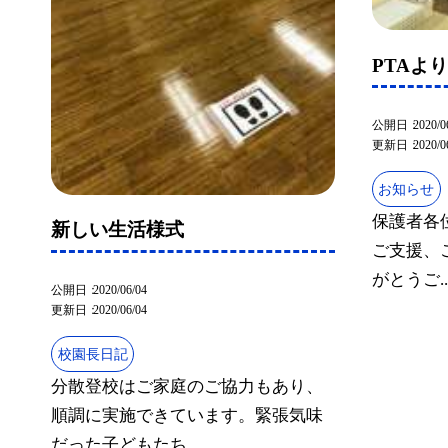
PTAよ
公開日
2020/0
更新日
2020/0
お知らせ
保護者各位
新しい生活様式
ご支援、
がとうご..
公開日
2020/06/04
更新日
2020/06/04
校園長日記
分散登校はご家庭のご協力もあり、
順調に実施できています。緊張気味
だった子どもたち...