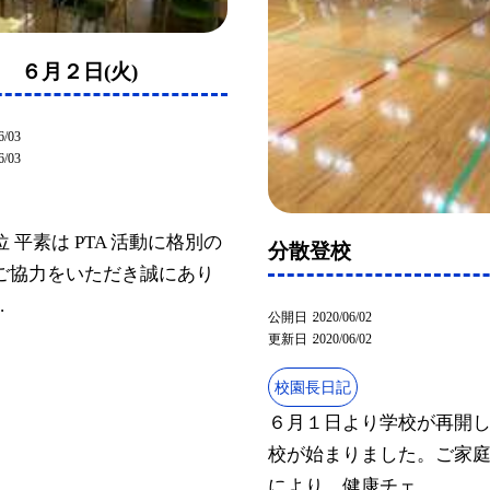
り ６月２日(火)
6/03
6/03
 平素は PTA 活動に格別の
分散登校
ご協力をいただき誠にあり
.
公開日
2020/06/02
更新日
2020/06/02
校園長日記
６月１日より学校が再開
校が始まりました。ご家
により、健康チェ...