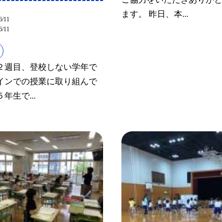
ます。 昨日、本...
6/11
6/11
記
２週目、登校しない学年で
インでの授業に取り組んで
年生で...