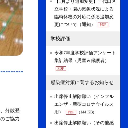
【1月より追加変更】千代田区
立学校・園の気象状況による
臨時休校の対応に係る追加変
更について（通知）
PDF
学校評価
令和7年度学校評価アンケート
集計結果（児童＆保護者）
PDF
感染症対策に関するお知らせ
出席停止解除願い（インフル
エンザ・新型コロナウイルス
し、分散登
用）
(144 KB)
PDF
庭のご協力
出席停止解除願い（その他感