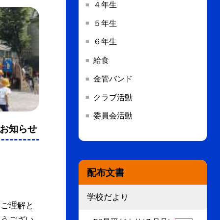
４年生
５年生
６年生
給食
金管バンド
クラブ活動
委員会活動
のお知らせ
配布文書
学校だより
にご理解と
とうござい