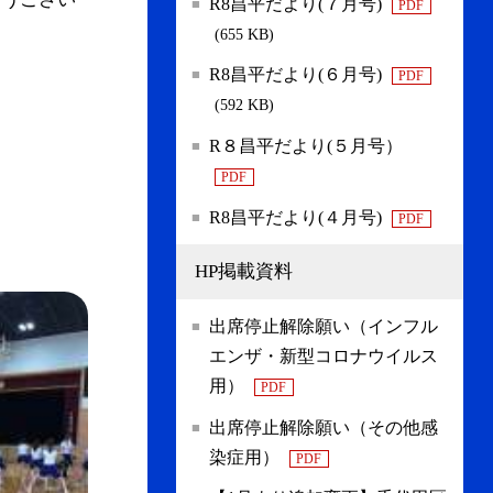
R8昌平だより(７月号)
PDF
(655 KB)
R8昌平だより(６月号)
PDF
(592 KB)
R８昌平だより(５月号）
PDF
R8昌平だより(４月号)
PDF
HP掲載資料
出席停止解除願い（インフル
エンザ・新型コロナウイルス
用）
PDF
出席停止解除願い（その他感
染症用）
PDF