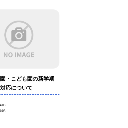
稚園・こども園の新学期
る対応について
4/03
4/03