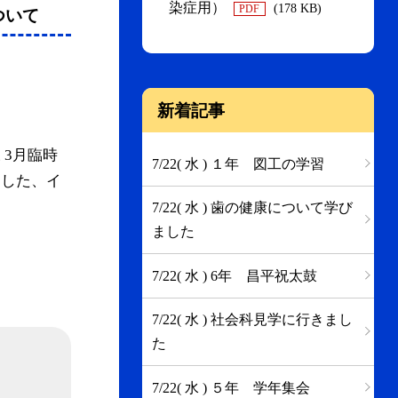
染症用）
(178 KB)
PDF
ついて
新着記事
 3月臨時
7/22( 水 ) １年 図工の学習
ました、イ
7/22( 水 ) 歯の健康について学び
ました
7/22( 水 ) 6年 昌平祝太鼓
7/22( 水 ) 社会科見学に行きまし
た
7/22( 水 ) ５年 学年集会