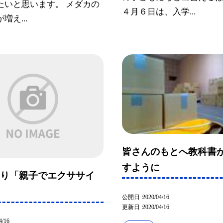
たいと思います。 メダカの
４月６日は、入学...
増え...
皆さんのもとへ教科書
すように
より「親子でエクササイ
公開日
2020/04/16
更新日
2020/04/16
4/16