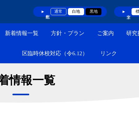
通常
白地
黒地
新着情報一覧
方針・プラン
ご案内
研究
区臨時休校対応（令6.12）
リンク
着情報一覧