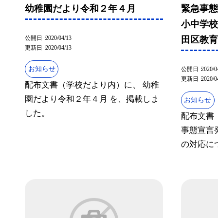
幼稚園だより令和２年４月
緊急事
小中学
公開日
2020/04/13
田区教
更新日
2020/04/13
お知らせ
公開日
2020/0
更新日
2020/0
配布文書（学校だより内）に、 幼稚
園だより令和２年４月 を、掲載しま
お知らせ
した。
配布文書
事態宣言
の対応につ