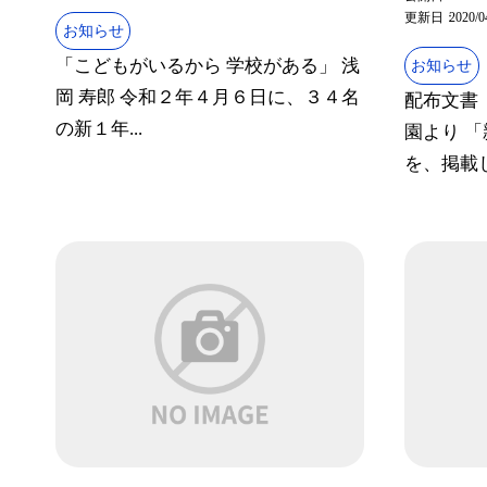
更新日
2020/0
お知らせ
「こどもがいるから 学校がある」 浅
お知らせ
岡 寿郎 令和２年４月６日に、３４名
配布文書
の新１年...
園より 
を、掲載し