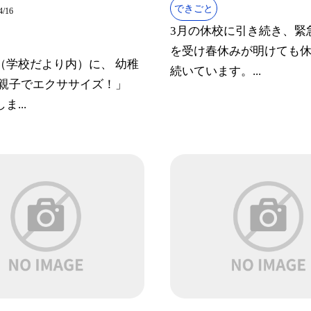
できごと
4/16
3月の休校に引き続き、緊
を受け春休みが明けても
（学校だより内）に、 幼稚
続いています。...
「親子でエクササイズ！」
ま...