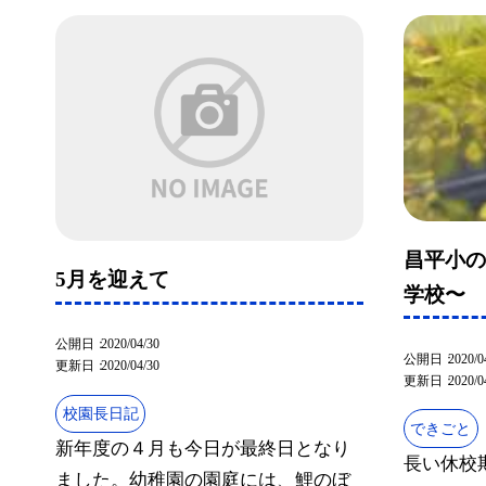
昌平小の
5月を迎えて
学校〜
公開日
2020/04/30
公開日
2020/0
更新日
2020/04/30
更新日
2020/0
校園長日記
できごと
新年度の４月も今日が最終日となり
長い休校
ました。幼稚園の園庭には、鯉のぼ