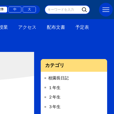
標準
中
大
授業
アクセス
配布文書
予定表
カテゴリ
校園長日記
１年生
２年生
３年生