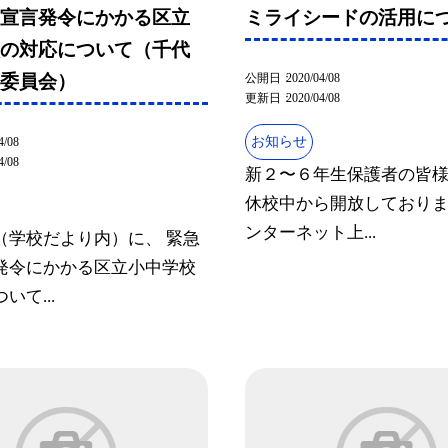
態宣言発令にかかる区立
ミライシードの活用に
校の対応について（千代
公開日
2020/04/08
育委員会）
更新日
2020/04/08
お知らせ
4/08
4/08
新２〜６年生保護者の皆様
休校中から開放しており
ンターネット上...
（学校だより内）に、 緊急
発令にかかる区立小中学校
いて...