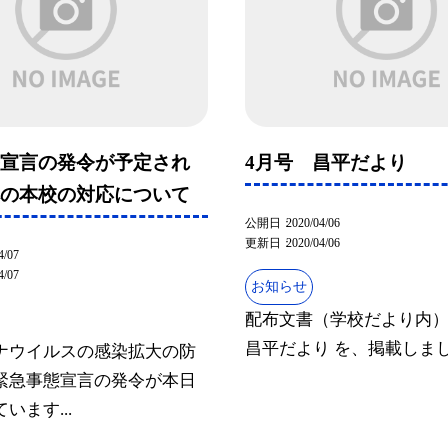
態宣言の発令が予定され
4月号 昌平だより
への本校の対応について
公開日
2020/04/06
更新日
2020/04/06
4/07
4/07
お知らせ
配布文書（学校だより内）
昌平だより を、掲載しま
ナウイルスの感染拡大の防
緊急事態宣言の発令が本日
います...