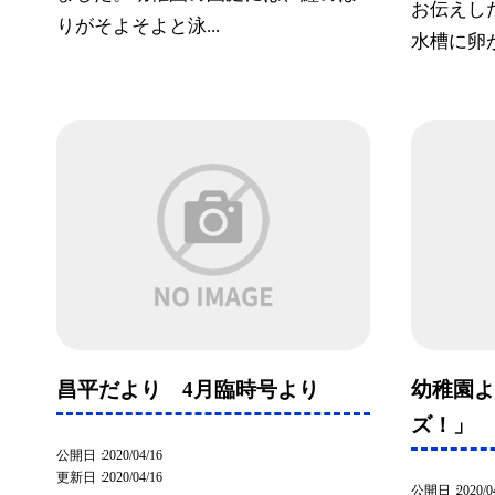
お伝えし
りがそよそよと泳...
水槽に卵が
昌平だより 4月臨時号より
幼稚園
ズ！」
公開日
2020/04/16
更新日
2020/04/16
公開日
2020/0