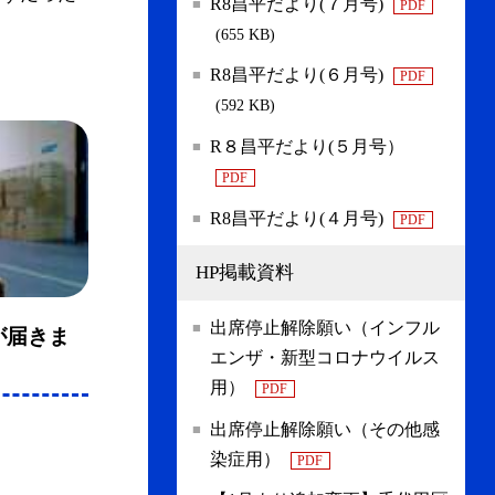
R8昌平だより(７月号)
PDF
(655 KB)
R8昌平だより(６月号)
PDF
(592 KB)
R８昌平だより(５月号）
PDF
R8昌平だより(４月号)
PDF
HP掲載資料
出席停止解除願い（インフル
が届きま
エンザ・新型コロナウイルス
用）
PDF
出席停止解除願い（その他感
染症用）
PDF