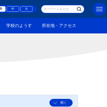
準
中
大
学校のようす
所在地・アクセス
開く