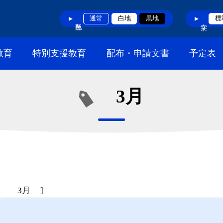
通常
白地
黒地
標
教育
特別支援教育
配布・申請文書
予定表
3月
:
3月
]