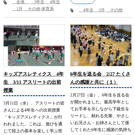
全体
3年生
4年生
3月
その他
体育系
4年生
3月
その他
キッズアスレティクス 4年
6年生を送る会 2/27 たくさ
生 3/11 アスリートの出前
んの感謝と共に（１）
授業
2月27日（金）、6年生を送る会
が開かれました。最高学年とし
3月11日（水）、アスリートの皆
てお手本を示しながら下級生を
さんによる4年生への出前授業
リードし、頼れる先輩、やさし
「キッズアスレティクス」が行
いお兄さん・お姉さんとして接
われました。これは、遊びを通
してくれた6年生に感謝の気持ち
じて陸上の基本を楽しく学ぶ世