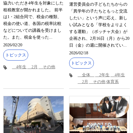
協力いただき4年生を対象にした
運営委員会の子どもたちからの
租税教室が開かれました。 前半
「異学年の子たちともっと交流
は1・2組合同で、税金の種類、
したい」という声に応え、新し
税金の使い道、各国の税率比較
い試みとなる「学校をよりよく
などについての講義を受けまし
する運動」（ボッチャ大会）が
た。また、税金を使った...
企画され、2月16日（月）から20
2026/02/20
日（金）の週に開催されてい...
2026/02/18
トピックス
トピックス
4年生
2月
その他
全体
2年生
4年生
2月
その他
体育系