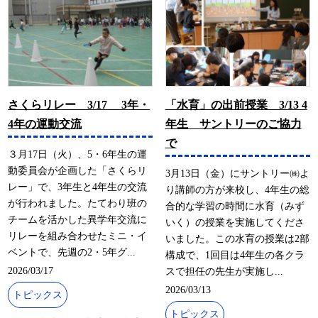
さくらリレー 3/17 3年・
「水育」の出前授業 3/13 4
4年の運動交流
年生 サントリーのご協力
で
３月17日（火）、5・6年生の運
動委員会が企画した「さくらリ
3月13日（金）にサントリー㈱よ
レー」で、3年生と4年生の交流
り講師の方が来校し、4年生の総
が行われました。たてわり班の
合的な学習の時間に水育（みず
チームを活かした異学年交流に
いく）の授業を実施してくださ
リレーを組み合わせたミニ・イ
いました。この水育の授業は2部
ベントで、先週の2・5年グ...
構成で、1回目は4年生の各クラ
2026/03/17
スで担任の先生が実施し...
2026/03/13
トピックス
トピックス