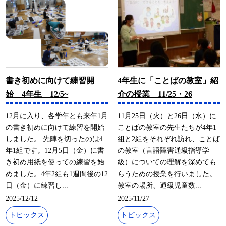
書き初めに向けて練習開
4年生に「ことばの教室」紹
始 4年生 12/5~
介の授業 11/25・26
12月に入り、各学年とも来年1月
11月25日（火）と26日（水）に
の書き初めに向けて練習を開始
ことばの教室の先生たちが4年1
しました。 先陣を切ったのは4
組と2組をそれぞれ訪れ、ことば
年1組です。12月5日（金）に書
の教室（言語障害通級指導学
き初め用紙を使っての練習を始
級）についての理解を深めても
めました。4年2組も1週間後の12
らうための授業を行いました。
日（金）に練習し...
教室の場所、通級児童数...
2025/12/12
2025/11/27
トピックス
トピックス