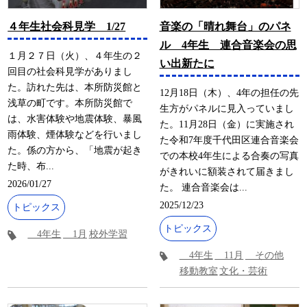
４年生社会科見学 1/27
音楽の「晴れ舞台」のパネ
ル 4年生 連合音楽会の思
１月２７日（火）、４年生の２
い出新たに
回目の社会科見学がありまし
た。訪れた先は、本所防災館と
12月18日（木）、4年の担任の先
浅草の町です。本所防災館で
生方がパネルに見入っていまし
は、水害体験や地震体験、暴風
た。11月28日（金）に実施され
雨体験、煙体験などを行いまし
た令和7年度千代田区連合音楽会
た。係の方から、「地震が起き
での本校4年生による合奏の写真
た時、布...
がきれいに額装されて届きまし
2026/01/27
た。 連合音楽会は...
2025/12/23
トピックス
トピックス
4年生
1月
校外学習
4年生
11月
その他
移動教室
文化・芸術