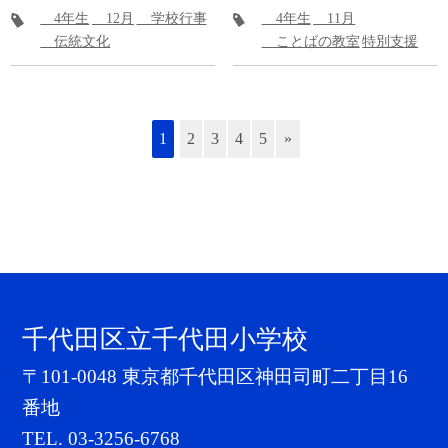
4年生
12月
学校行事
4年生
11月
伝統文化
ことばの教室
特別支援
1
2
3
4
5
»
千代田区立千代田小学校
〒101-0048 東京都千代田区神田司町二丁目16
番地
TEL.
03-3256-6768