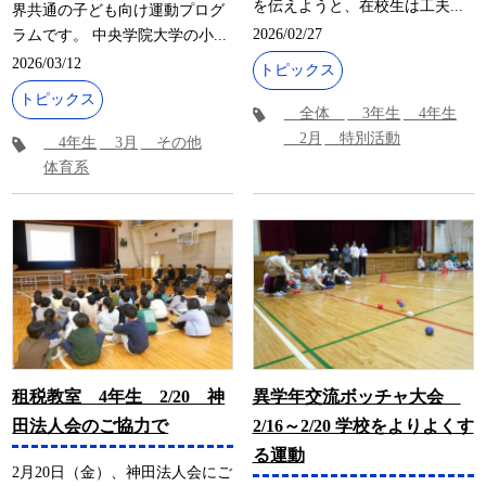
を伝えようと、在校生は工夫...
界共通の子ども向け運動プログ
2026/02/27
ラムです。 中央学院大学の小...
2026/03/12
トピックス
トピックス
全体
3年生
4年生
2月
特別活動
4年生
3月
その他
体育系
租税教室 4年生 2/20 神
異学年交流ボッチャ大会
田法人会のご協力で
2/16～2/20 学校をよりよくす
る運動
2月20日（金）、神田法人会にご