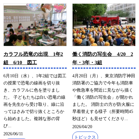
カラフル恐竜の出現 1年2
働く消防の写生会 4/20 2
組 6/10 図工
年・3年・3組
6月10日（水）、1年2組では図工
4月20日（月）、東京消防庁神田
の授業で恐竜の線画を切り抜
消防署のご協力で今年も消防車
き、カラフルに色を塗りまし
や救急車を間近に見ながら描く
た。 子どもたちは白い恐竜の線
「働く消防の写生会」が開かれ
画を先生から受け取り、線に沿
ました。 消防士の方が防火服に
ってはさみで切り抜くところか
早着替えする様子（所要時間45
ら始めました。複雑な形の背
秒ほど）も見せてくださり...
び...
2026/04/20
2026/06/11
トピックス