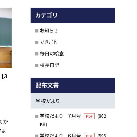
カテゴリ
お知らせ
できごと
毎日の給食
校長日記
【３
配布文書
学校だより
学校だより ７月号
(862
PDF
てか
KB)
いま
学校だより ６月号
(595
PDF