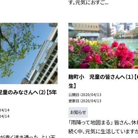
す。元気におすご...
麹町小 児童の皆さんへ（１）【
生】
童のみなさんへ（2）【5年
公開日
2020/04/13
更新日
2020/04/13
04/14
お知らせ
04/14
「雨降って地固まる」 皆さん、
続く中、元気に生活していますか
が青く透き通った、よい天