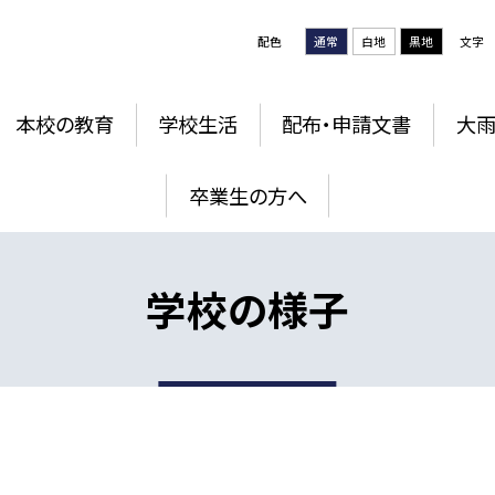
配色
通常
白地
黒地
文字
本校の教育
学校生活
配布・申請文書
大雨
卒業生の方へ
学校の様子