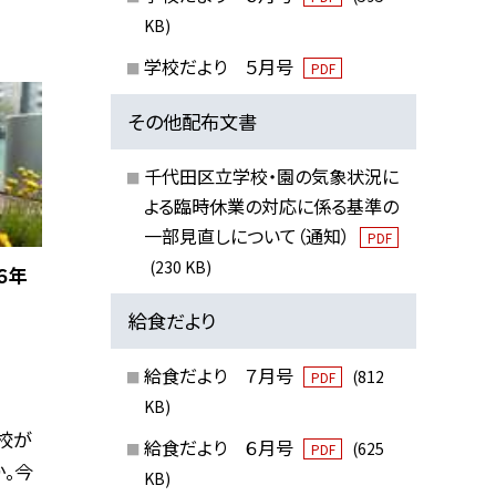
KB)
学校だより ５月号
PDF
その他配布文書
千代田区立学校・園の気象状況に
よる臨時休業の対応に係る基準の
一部見直しについて（通知）
PDF
(230 KB)
６年
給食だより
給食だより ７月号
(812
PDF
KB)
休校が
給食だより ６月号
(625
PDF
。今
KB)