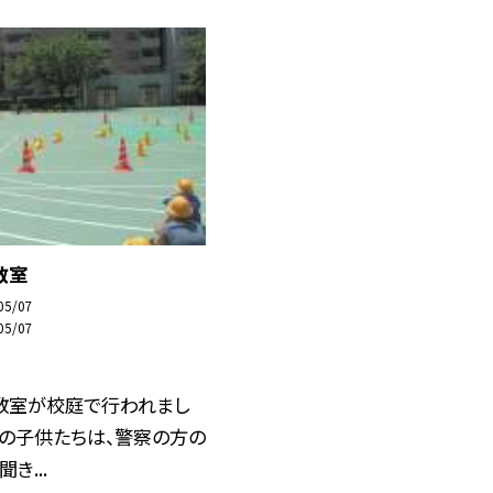
教室
05/07
05/07
教室が校庭で行われまし
生の子供たちは、警察の方の
き...