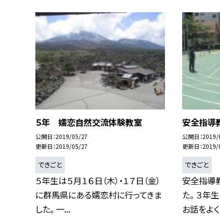
５年 嬬恋自然交流体験教室
安全指導
公開日
2019/05/27
公開日
2019/
更新日
2019/05/27
更新日
2019/
できごと
できごと
５年生は５月１６日（木）・１７日（金）
安全指導
に群馬県にある嬬恋村に行ってきま
た。 ３年
した。 一...
お話をよく聞