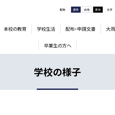
配色
通常
白地
黒地
文字
本校の教育
学校生活
配布・申請文書
大雨
卒業生の方へ
学校の様子