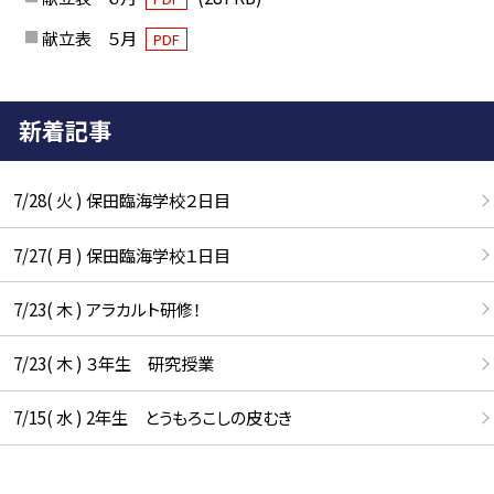
献立表 ５月
PDF
新着記事
7/28( 火 ) 保田臨海学校２日目
7/27( 月 ) 保田臨海学校１日目
7/23( 木 ) アラカルト研修！
7/23( 木 ) ３年生 研究授業
7/15( 水 ) 2年生 とうもろこしの皮むき